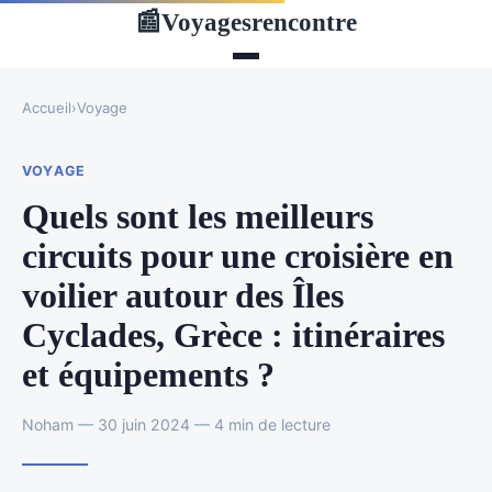
Voyagesrencontre
📰
Accueil
›
Voyage
VOYAGE
Quels sont les meilleurs
circuits pour une croisière en
voilier autour des Îles
Cyclades, Grèce : itinéraires
et équipements ?
Noham — 30 juin 2024 — 4 min de lecture