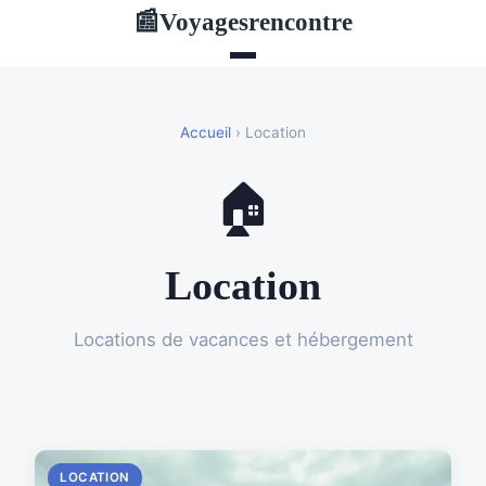
Voyagesrencontre
📰
Accueil
› Location
🏠
Location
Locations de vacances et hébergement
LOCATION