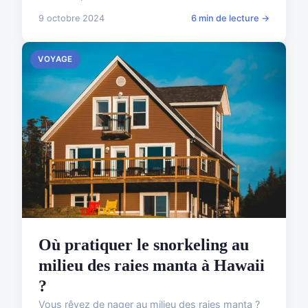
9 octobre 2024
6 min de lecture →
VOYAGE
Où pratiquer le snorkeling au
milieu des raies manta à Hawaii
?
Vous rêvez de nager au milieu des raies manta ?